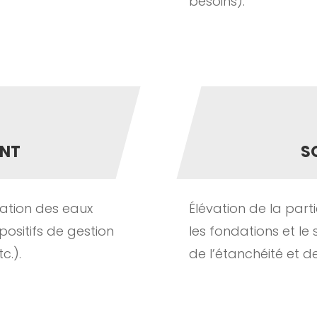
besoins).
ENT
S
ation des eaux
Élévation de la parti
spositifs de gestion
les fondations et l
c.).
de l’étanchéité et de 